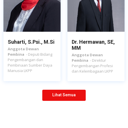
Suharti, S.Psi., M.Si
Dr. Hermawan, SE,
MM
Anggota Dewan
Pembina
- Deputi Bidang
Anggota Dewan
Pengembangan dan
Pembina
- Direktur
Pembinaan Sumber Daya
Pengembangan Profesi
Manusia LKPP
dan Kelembagaan LKPP
Lihat Semua